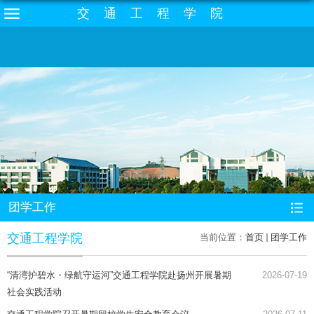
交通工程学院
团学工作
交通工程学院
当前位置：
首页
团学工作
“清湾护碧水・绿航守运河”交通工程学院赴扬州开展暑期
2026-07-19
社会实践活动