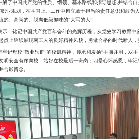
讲解了中国共产党的性质、纲领、基本路线和指导思想
,
并结合自
好职业规划
，在学习上、工作中树立
敢于担当
的责任
意识和敢为
值的、高尚的、脱离低级趣味的
“大写的
人
”
。
表示：铭记中国共产党百年奋斗的光辉历程，从党史学习教育中
起点上继续展现南工人的良好精神风貌，勇做合格的时代新人，
是牢记母校
“敬业乐群”的校训精神，传承和发扬“手脑并用，双
文明安全有序离校，站好在校最后一班岗；四是心怀感恩，牢记
并合影
留念
。