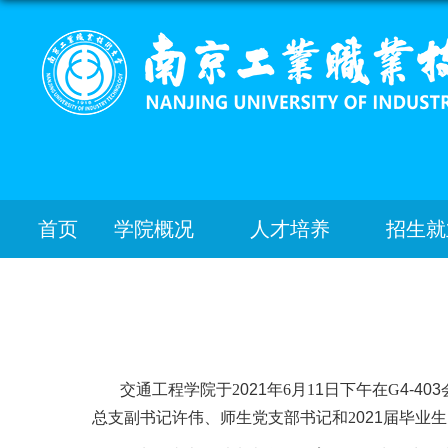
首页
学院概况
人才培养
招生就
交通工程学院于
2
021
年
6月1
1
日下午在
G
4-4
总支副书记许伟、师生党支部书记和2
021届毕业