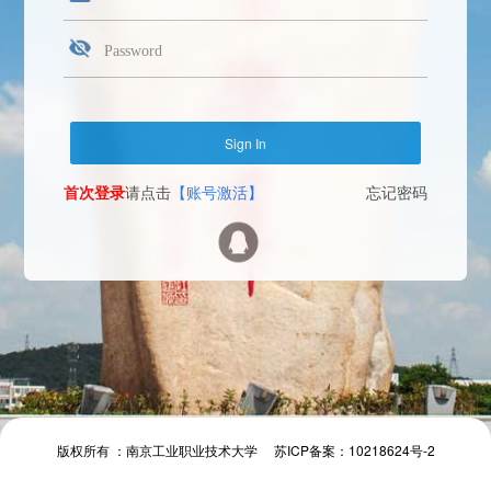
首次登录
请点击
【账号激活】
忘记密码
Face Login
微信扫一扫
The camera will be turned on soon. Please pay attention to your privacy
Send verification code
首次登录
请点击
【账号激活】
忘记密码
首次登录
请点击
【账号激活】
忘记密码
版权所有 ：南京工业职业技术大学 苏ICP备案：10218624号-2