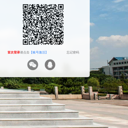
The camera will be turned on soon. Please pay
attention to your privacy
Send verification code
首次登录
首次登录
请点击
请点击
【账号激活】
【账号激活】
忘记密码
忘记密码
首次登录
请点击
【账号激活】
忘记密码